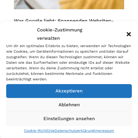
Was Google liebt: Spannenden Websiten-
Content
Cookie-Zustimmung
„Content is king“ lautet die aktuelle
verwalten
Zauberformel vieler Text-Agenturen. Auf
Um dir ein optimales Erlebnis zu bieten, verwenden wir Technologien
Deutsch bedeutet das „Inhalt ist König“. Es
wie Cookies, um Geräteinformationen zu speichern und/oder darauf
ist das „Sesam öffne Dich“ für ein gutes
zuzugreifen. Wenn du diesen Technologien zustimmst, können wir
Daten wie das Surfverhalten oder eindeutige IDs auf dieser Website
Ranking bei Suchmaschinen wie Google und
verarbeiten. Wenn du deine Zustimmung nicht erteilst oder
Bing. Gemeint sind damit originelle,
zurückziehst, können bestimmte Merkmale und Funktionen
beeinträchtigt werden.
zielgruppengerechte und...
Akzeptieren
Ablehnen
Einstellungen ansehen
Cookie-Richtlinie
Datenschutzerklärung
Impressum