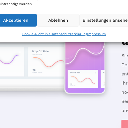
k
inträchtigt werden.
B
Akzeptieren
Ablehnen
Einstellungen anseh
Cookie-Richtlinie
Datenschutzerklärung
Impressum
ä
Si
Co
en
Ih
no
Be
un