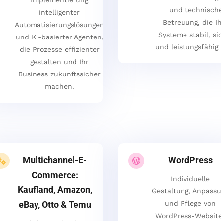
und technisch
intelligenter
Betreuung, die I
Automatisierungslösungen
Systeme stabil, si
und KI-basierter Agenten,
und leistungsfähig 
die Prozesse effizienter
gestalten und Ihr
Business zukunftssicher
machen.
Multichannel-E-
WordPress


Commerce:
Individuelle
Kaufland, Amazon,
Gestaltung, Anpass
eBay, Otto & Temu
und Pflege von
WordPress-Websit