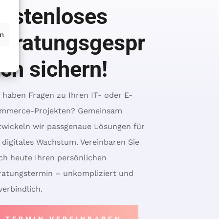
ostenloses
eratungsgespr
en
ch sichern!
e haben Fragen zu Ihren IT- oder E-
mmerce-Projekten? Gemeinsam
twickeln wir passgenaue Lösungen für
r digitales Wachstum. Vereinbaren Sie
ch heute Ihren persönlichen
ratungstermin – unkompliziert und
verbindlich.
TERMIN VEREINBAREN