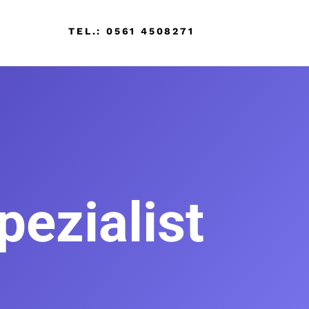
TEL.: 0561 4508271
ezialist