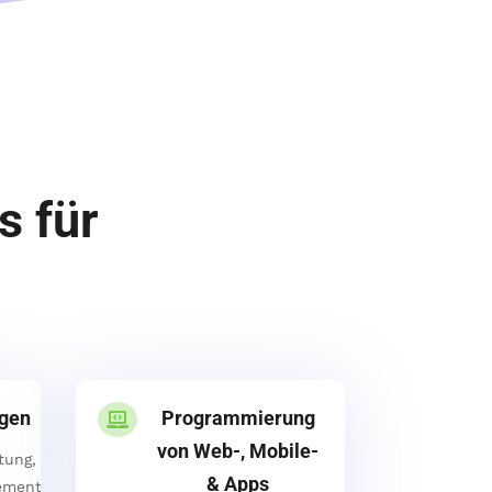
s für
ngen
Programmierung

von Web-, Mobile-
tung,
& Apps
ement