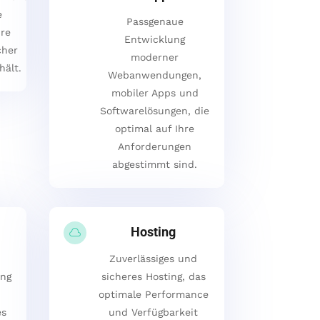
e
Passgenaue
hre
Entwicklung
cher
moderner
hält.
Webanwendungen,
mobiler Apps und
Softwarelösungen, die
optimal auf Ihre
Anforderungen
abgestimmt sind.
Hosting

Zuverlässiges und
ung
sicheres Hosting, das
optimale Performance
es
und Verfügbarkeit