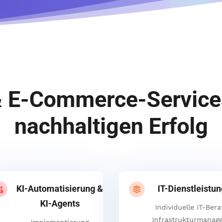
& E-Commerce-Service
nachhaltigen Erfolg
KI-Automatisierung &
IT-Dienstleistu


KI-Agents
Individuelle IT-Bera
Infrastrukturmanag
Implementierung