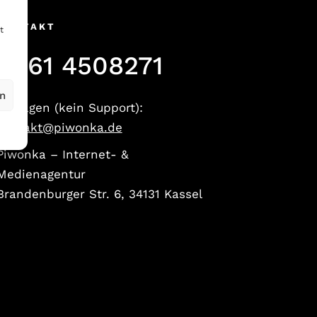
KONTAKT
t
0561 4508271
en
Anfragen (kein Support):
kontakt@piwonka.de
Piwonka – Internet- &
Medienagentur
Brandenburger Str. 6, 34131 Kassel