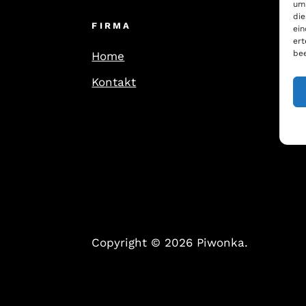
um 
die
FIRMA
ein
ert
bee
Home
Kontakt
Copyright © 2026 Piwonka.