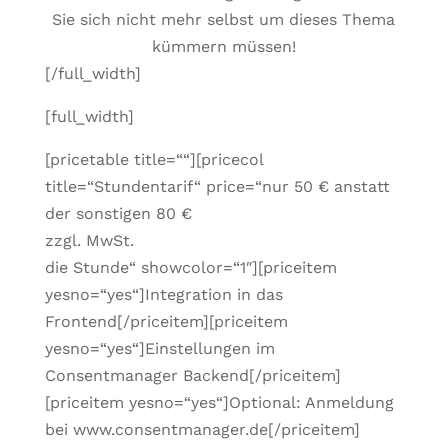
Sie sich nicht mehr selbst um dieses Thema
kümmern müssen!
[/full_width]
[full_width]
[pricetable title=““][pricecol
title=“Stundentarif“ price=“nur 50 € anstatt
der sonstigen 80 €
zzgl. MwSt.
die Stunde“ showcolor=“1″][priceitem
yesno=“yes“]Integration in das
Frontend[/priceitem][priceitem
yesno=“yes“]Einstellungen im
Consentmanager Backend[/priceitem]
[priceitem yesno=“yes“]Optional: Anmeldung
bei www.consentmanager.de[/priceitem]