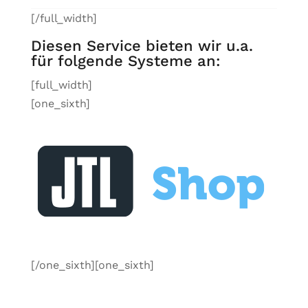
[/full_width]
Diesen Service bieten wir u.a.
für folgende Systeme an:
[full_width]
[one_sixth]
[/one_sixth][one_sixth]