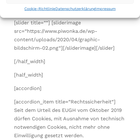
[half_width]
Cookie-Richtlinie
Datenschutzerklärung
Impressum
[slider title=““] [sliderimage
src=“https://www.piwonka.de/wp-
content/uploads/2020/04/graphic-
bildschirm-02.png“][/sliderimage][/slider]
[/half_width]
[half_width]
[accordion]
[accordion_item title=“Rechtssicherheit“]
Seit dem Urteil des EUGH vom Oktober 2019
dürfen Cookies, mit Ausnahme von technisch
notwendigen Cookies, nicht mehr ohne
Einwilligung gesetzt werden.