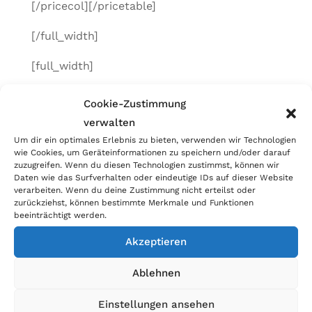
[/pricecol][/pricetable]
[/full_width]
[full_width]
[btn_yellow link=“#kontakt“ filled=“1″]Jetzt
Cookie-Zustimmung
Kontakt aufnehmen[/btn_yellow]
verwalten
Um dir ein optimales Erlebnis zu bieten, verwenden wir Technologien
[/full_width]
wie Cookies, um Geräteinformationen zu speichern und/oder darauf
zuzugreifen. Wenn du diesen Technologien zustimmst, können wir
[full_width]
Daten wie das Surfverhalten oder eindeutige IDs auf dieser Website
verarbeiten. Wenn du deine Zustimmung nicht erteilst oder
zurückziehst, können bestimmte Merkmale und Funktionen
[/full_width]
beeinträchtigt werden.
[full_width]
Akzeptieren
Wofür brauche ich das Consent-
Ablehnen
Tool?
[/full_width]
Einstellungen ansehen