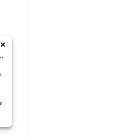
es,
t
en