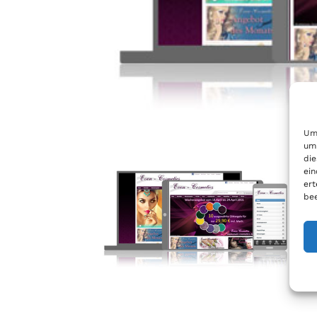
Um 
um 
die
ein
ert
bee